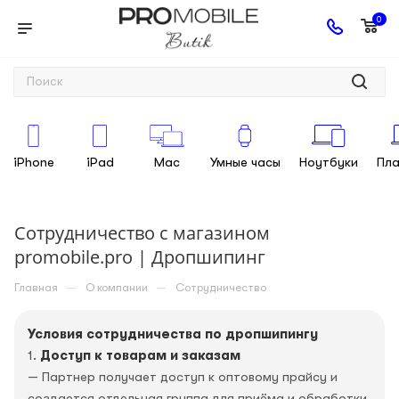
0
iPhone
iPad
Mac
Умные часы
Ноутбуки
Пл
Сотрудничество с магазином
promobile.pro | Дропшипинг
—
—
Главная
О компании
Сотрудничество
Условия сотрудничества по дропшипингу
1.
Доступ к товарам и заказам
— Партнер получает доступ к оптовому прайсу и
создается отдельная группа для приёма и обработки