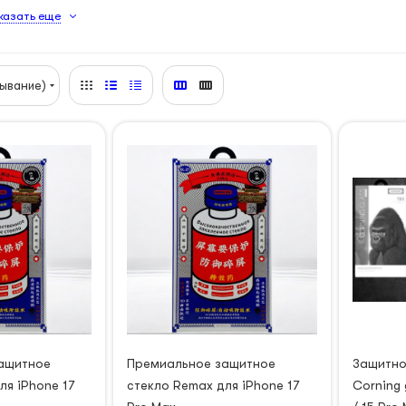
казать еще
ывание)
ащитное
Премиальное защитное
Защитно
ля iPhone 17
стекло Remax для iPhone 17
Corning 