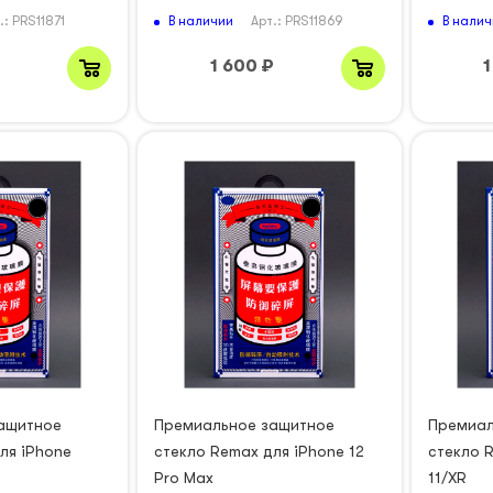
В наличии
В налич
.: PRS11871
Арт.: PRS11869
1 600
₽
1
ащитное
Премиальное защитное
Премиал
ля iPhone
стекло Remax для iPhone 12
стекло 
Pro Max
11/XR