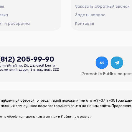
вы
Заказать обратный звонок
авка
Задать вопрос
ит и рассрочка
Контакты
(812) 205-99-90
Литейный пр. 26, Деловой Центр
аженский двор», 2 этаж, пом. 222
Promobile Butik в соцсе
я публичной офертой, определяемой положениями статей 437 и 435 Граждан
тавления вам лучшего пользовательского опыта на нашем сайте. Продолжая 
и
.
е на обработку персональных данных
Публичную оферту