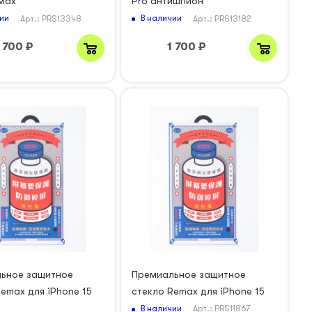
 Max
Pro антишпион
ии
В наличии
Арт.: PRS13348
Арт.: PRS13182
1 700
₽
1 700
₽
ьное защитное
Премиальное защитное
emax для iPhone 15
стекло Remax для iPhone 15
В наличии
Арт.: PRS11867