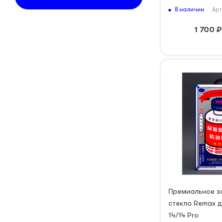
iPhone 15 Pro Max
В наличии
Арт
iPhone SE
1 700
₽
iPhone XR
Премиальное з
стекло Remax д
14/14 Pro