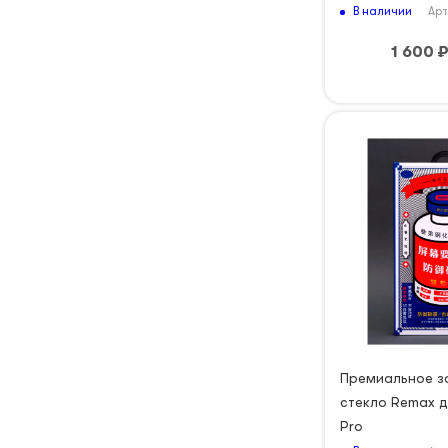
В наличии
Арт
1 600
Премиальное з
стекло Remax д
Pro