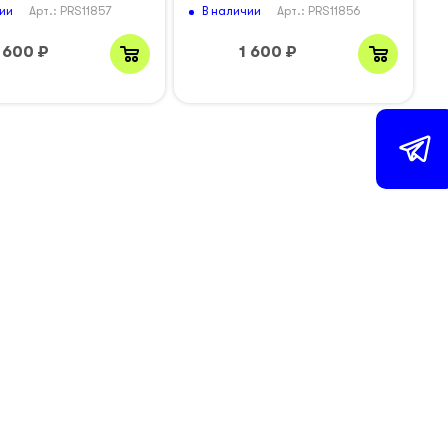
ии
В наличии
Арт.: PRS11857
Арт.: PRS11856
 600
₽
1 600
₽