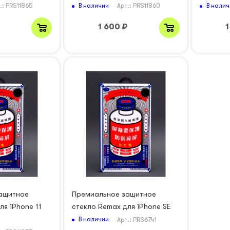
В наличии
В налич
.: PRS11865
Арт.: PRS11860
₽
1 600
₽
1
ащитное
Премиальное защитное
ля iPhone 11
стекло Remax для iPhone SE
В наличии
Арт.: PRS6741