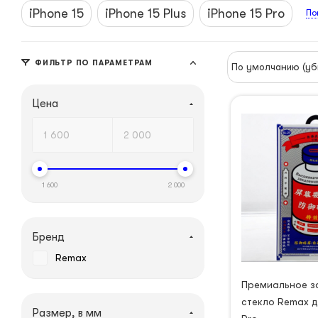
iPhone 15
iPhone 15 Plus
iPhone 15 Pro
По
ФИЛЬТР ПО ПАРАМЕТРАМ
По умолчанию (уб
Цена
1 600
2 000
Бренд
Remax
Премиальное з
стекло Remax д
Размер, в мм