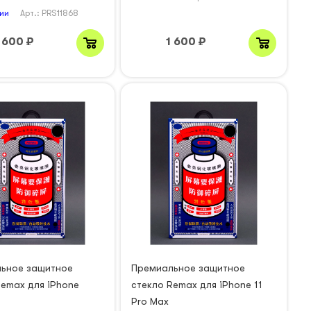
ии
Арт.: PRS11868
 600
₽
1 600
₽
ьное защитное
Премиальное защитное
Remax для iPhone
стекло Remax для iPhone 11
Pro Max