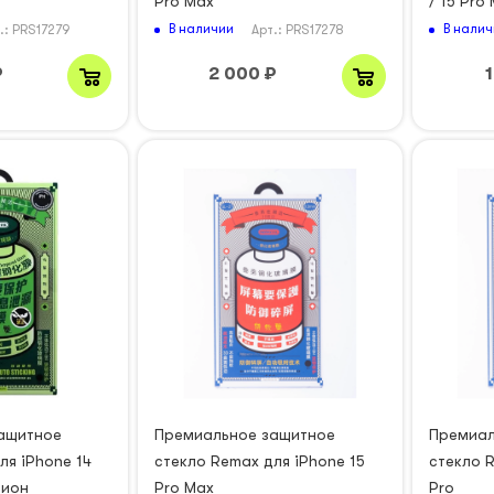
Pro Max
/ 15 Pro
В наличии
В налич
.: PRS17279
Арт.: PRS17278
₽
2 000
₽
ащитное
Премиальное защитное
Премиал
ля iPhone 14
стекло Remax для iPhone 15
стекло R
пион
Pro Max
Pro