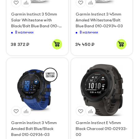
Garmin Instinct 3 50mm
Garmin Instinct 3 45mm
Solar Whitestone with
Amoled Whitestone/Bolt
Black/Bolt Blue Band 010-
Blue Band 010-02934-03
02935-03
В наличии
В наличии
38 372
₽
34 450
₽
Garmin Instinct 3 45mm
Garmin Instinct E 45mm
Amoled Bolt Blue/Black
Black Charcoal 010-02933-
Band 010-02936-03
00