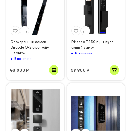
Электронный замок
Dircode T850 пуш-пулл
Dircode Q-2 с ручкой-
умный замок
штангой
В наличии
В наличии
48 000
₽
39 900
₽