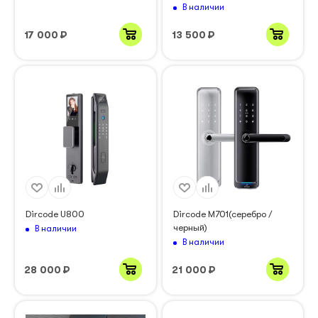
В наличии
17 000
₽
13 500
₽
Dircode U800
Dircode M701(серебро /
черный)
В наличии
В наличии
28 000
₽
21 000
₽