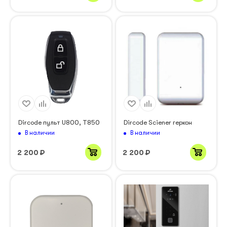
Dircode пульт U800, T850
Dircode Sciener геркон
В наличии
В наличии
2 200
₽
2 200
₽