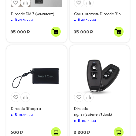
Dircode DM 7 (комплект)
Считыватель Dircode Bio
В наличии
В наличии
85 000
₽
35 000
₽
Dircode Rf карта
Dircode
пульт(sciener/ttlock)
В наличии
В наличии
600
₽
2 200
₽