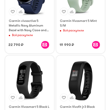
Garmin vivoactive 5
Garmin Vivosmart 5 Mint
Metallic Navy Aluminum
S/M
Bezel with Navy Case and
Всё раскупили
Silicone Band 010-02862-
Всё раскупили
12
22 790
₽
19 990
₽
Garmin Vivosmart 5 Black L
Garmin Vivofit jr3 Black