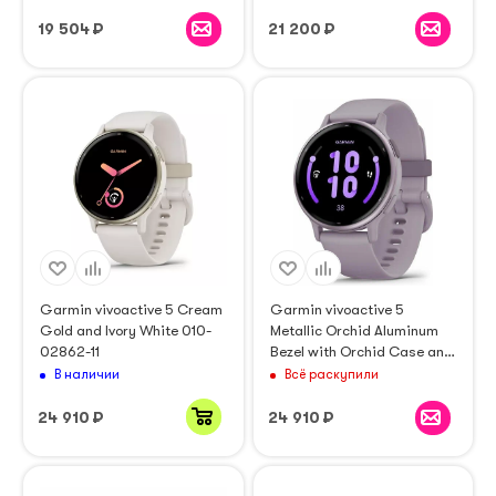
19 504
₽
21 200
₽
Garmin vivoactive 5 Cream
Garmin vivoactive 5
Gold and Ivory White 010-
Metallic Orchid Aluminum
02862-11
Bezel with Orchid Case and
Silicone Band 010-02862-
В наличии
Всё раскупили
13
24 910
₽
24 910
₽