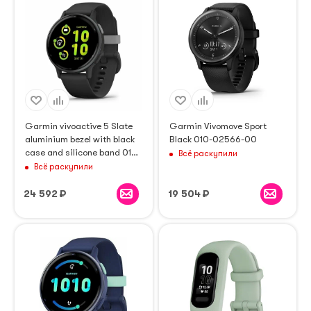
Garmin vivoactive 5 Slate
Garmin Vivomove Sport
aluminium bezel with black
Black 010-02566-00
case and silicone band 010-
Всё раскупили
02862-10
Всё раскупили
24 592
₽
19 504
₽