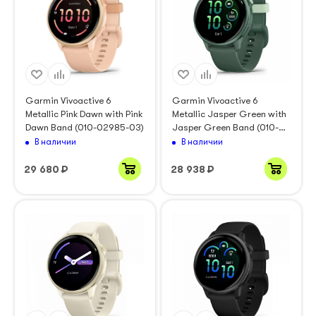
Garmin Vivoactive 6
Garmin Vivoactive 6
Metallic Pink Dawn with Pink
Metallic Jasper Green with
Dawn Band (010-02985-03)
Jasper Green Band (010-
02985-02)
В наличии
В наличии
29 680
₽
28 938
₽