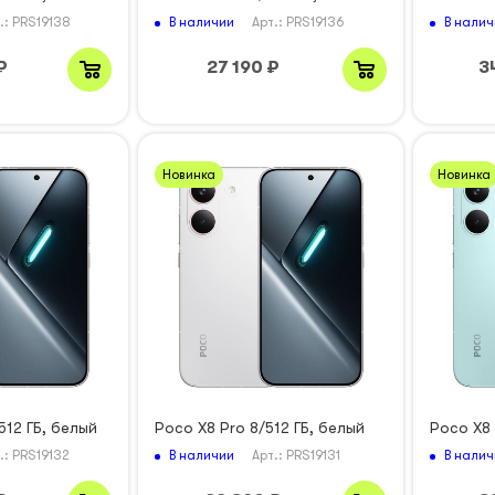
В наличии
В налич
.: PRS19138
Арт.: PRS19136
₽
27 190
₽
3
Новинка
Новинка
512 ГБ, белый
Poco X8 Pro 8/512 ГБ, белый
Poco X8 
В наличии
В налич
.: PRS19132
Арт.: PRS19131