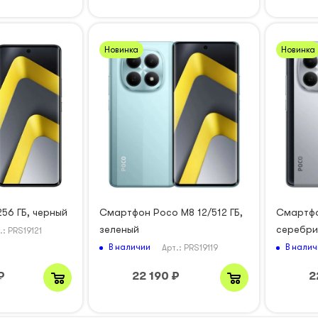
Новинка
Новинка
256 ГБ, черный
Смартфон Poco M8 12/512 ГБ,
Смартфо
зеленый
серебри
.: PRS19121
В наличии
В налич
Арт.: PRS19119
₽
22 190
₽
2