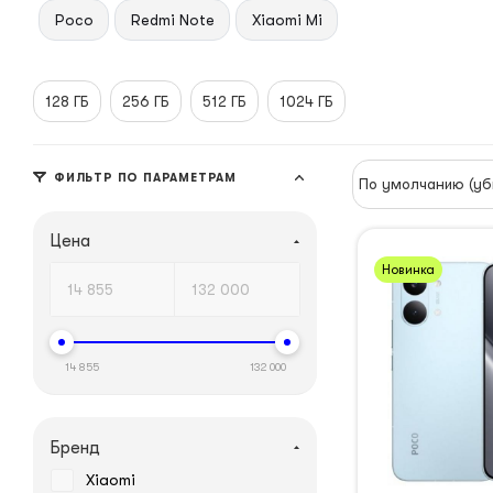
Poco
Redmi Note
Xiaomi Mi
128 ГБ
256 ГБ
512 ГБ
1024 ГБ
ФИЛЬТР ПО ПАРАМЕТРАМ
По умолчанию (уб
Цена
Новинка
14 855
132 000
Бренд
Xiaomi