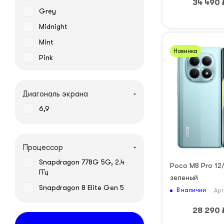
34 490
Grey
Midnight
Mint
Новинка
Pink
Purple
White
Диагональ экрана
Yellow
6,9
Белый
Голубой
Процессор
Зелёный
Snapdragon 778G 5G, 2.4
Poco M8 Pro 12/
Оранжевый
ГГц
зеленый
Серебристый
Snapdragon 8 Elite Gen 5
В наличии
Арт
Синий
28 290
Чёрный