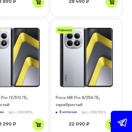
3 890
₽
28 490
₽
Новинка
Pro 12/512 ГБ,
Poco M8 Pro 8/256 ГБ,
стый
серебристый
ии
В наличии
Арт.: PRS19124
Арт.: PRS19123
8 290
₽
22 090
₽