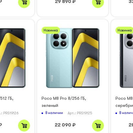
₽
29 890
₽
3
Новинка
Новинка
512 ГБ,
Poco M8 Pro 8/256 ГБ,
Poco M8 
зеленый
серебри
В наличии
В налич
.: PRS19126
Арт.: PRS19125
₽
22 090
₽
2