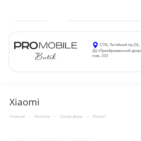
Петрозаводск
8 (812) 205-99-90
ЗАКАЗАТЬ ЗВОН
СПб, Литейный пр.26,
ДЦ «Преображенский двор
пом. 222
Xiaomi
—
—
—
Главная
Каталог
Смартфоны
Xiaomi