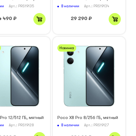
ии
В наличии
Арт.: PRS19135
Арт.: PRS19134
4 490
₽
29 290
₽
Новинка
Pro 12/512 ГБ, мятный
Poco X8 Pro 8/256 ГБ, мятный
ии
В наличии
Арт.: PRS19128
Арт.: PRS19127