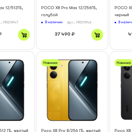
x 12/512ГБ,
POCO X8 Pro Max 12/256ГБ,
POCO X8
голубой
черный
В наличии
В налич
.: PRS19147
Арт.: PRS19146
₽
37 490
₽
4
Новинка
Новинка
512 ГБ, желтый
Poco X8 Pro 8/256 ГБ, желтый
Poco X8 