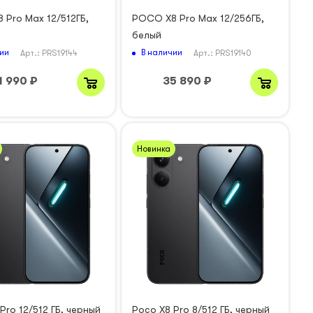
 Pro Max 12/512ГБ,
POCO X8 Pro Max 12/256ГБ,
белый
ии
В наличии
Арт.: PRS19144
Арт.: PRS19140
1 990
₽
35 890
₽
Новинка
Pro 12/512 ГБ, черный
Poco X8 Pro 8/512 ГБ, черный