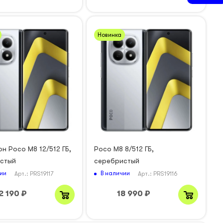
Новинка
н Poco M8 12/512 ГБ,
Poco M8 8/512 ГБ,
стый
серебристый
ии
В наличии
Арт.: PRS19117
Арт.: PRS19116
2 190
₽
18 990
₽